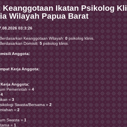
ik Keanggotaan Ikatan Psikolog Kl
ia Wilayah Papua Barat
7.08.2026 03:3:26
Berdasarkan Keanggotaan Wilayah:
0
psikolog klinis.
Berdasarkan Domisili:
5
psikolog klinis.
misili Anggota:
empat Kerja Anggota:
 Kerja Anggota:
um Pemerintah =
4
=
4
ikan =
3
sikologi Swasta/Bersama =
2
ntahan =
2
mum Swasta =
1
 Utama =
1