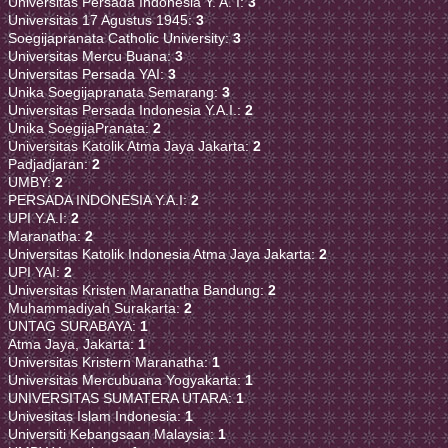
Universitas Persada Indonesia Y. A. I:
3
Universitas 17 Agustus 1945:
3
Soegijapranata Catholic University:
3
Universitas Mercu Buana:
3
Universitas Persada YAI:
3
Unika Soegijapranata Semarang:
3
Universitas Persada Indonesia Y.A.I.:
2
Unika SoegijaPranata:
2
Universitas Katolik Atma Jaya Jakarta:
2
Padjadjaran:
2
UMBY:
2
PERSADA INDONESIA Y.A.I:
2
UPI Y.A.I:
2
Maranatha:
2
Universitas Katolik Indonesia Atma Jaya Jakarta:
2
UPI YAI:
2
Universitas Kristen Maranatha Bandung:
2
Muhammadiyah Surakarta:
2
UNTAG SURABAYA:
1
Atma Jaya, Jakarta:
1
Universitas Kristern Maranatha:
1
Universitas Mercubuana Yogyakarta:
1
UNIVERSITAS SUMATERA UTARA:
1
Univesitas Islam Indonesia:
1
Universiti Kebangsaan Malaysia:
1