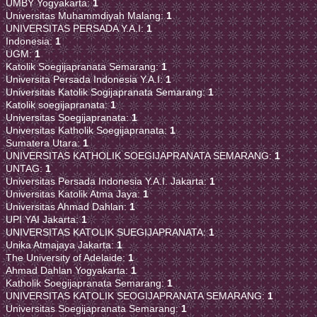
UMBY Yogyakarta:
1
Universitas Muhammdiyah Malang:
1
UNIVERSITAS PERSADA Y.A.I:
1
Indonesia:
1
UGM:
1
Katolik Soegijapranata Semarang:
1
Universita Persada Indonesia Y.A.I:
1
Universitas Katolik Sogijapranata Semarang:
1
Katolik soegijapranata:
1
Universitas Soegijapranata:
1
Universitas Katholik Soegijapranata:
1
Sumatera Utara:
1
UNIVERSITAS KATHOLIK SOEGIJAPRANATA SEMARANG:
1
UNTAG:
1
Universitas Persada Indonesia Y.A.I. Jakarta:
1
Universitas Katolik Atma Jaya:
1
Universitas Ahmad Dahlan:
1
UPI YAI Jakarta:
1
UNIVERSITAS KATOLIK SUEGIJAPRANATA:
1
Unika Atmajaya Jakarta:
1
The University of Adelaide:
1
Ahmad Dahlan Yogyakarta:
1
Katholik Soegijapranata Semarang:
1
UNIVERSITAS KATOLIK SEOGIJAPRANATA SEMARANG:
1
Universitas Soegijapranata Semarang:
1