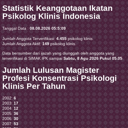
Statistik Keanggotaan Ikatan
Psikolog Klinis Indonesia
Tanggal Data :
08.08.2026 05:5:09
Jumlah Anggota Terverifikasi:
4.455
psikolog klinis.
Jumlah Anggota Aktif:
149
psikolog klinis.
Data bersumber dari ijazah yang diunggah oleh anggota yang
terverifikasi di SIMAK IPK sampai
Sabtu, 8 Agu 2026 Pukul 05.05
.
Jumlah Lulusan Magister
Profesi Konsentrasi Psikologi
Klinis Per Tahun
2002:
6
2003:
17
2004:
12
2005:
36
2006:
30
2007:
53