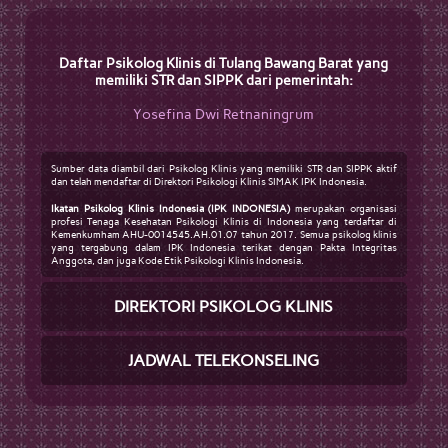
Daftar Psikolog Klinis di Tulang Bawang Barat yang
memiliki STR dan SIPPK dari pemerintah:
Yosefina Dwi Retnaningrum
Sumber data diambil dari Psikolog Klinis yang memiliki STR dan SIPPK aktif
dan telah mendaftar di Direktori Psikologi Klinis SIMAK IPK Indonesia.
Ikatan Psikolog Klinis Indonesia (IPK INDONESIA)
merupakan organisasi
profesi Tenaga Kesehatan Psikologi Klinis di Indonesia yang terdaftar di
Kemenkumham AHU-0014545.AH.01.07 tahun 2017. Semua psikolog klinis
yang tergabung dalam IPK Indonesia terikat dengan Pakta Integritas
Anggota, dan juga Kode Etik Psikologi Klinis Indonesia.
DIREKTORI PSIKOLOG KLINIS
JADWAL TELEKONSELING