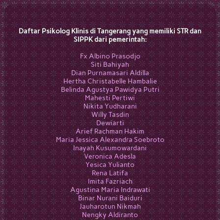
Daftar Psikolog Klinis di Tangerang yang memiliki STR dan
SIPPK dari pemerintah:
Fx Albino Prasodjo
Siti Bahiyah
Dian Purnamasari Aldilla
Hertha Christabelle Hambalie
Belinda Agustya Pawidya Putri
Mahesti Pertiwi
Nikita Yudharani
Willy Tasdin
Dewiarti
Arief Rachman Hakim
Maria Jessica Alexandra Soebroto
Inayah Kusumowardani
Veronica Adesla
Yesica Yulianto
Rena Latifa
Imita Fazriach
Agustina Maria Indrawati
Binar Nurani Baiduri
Jauharotun Nikmah
Nengky Aldiranto