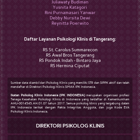
Juliawaty Budiman
Yusnita Katagori
Rini Purnamasari Yanwar
Debby Nursita Dewi
Reynitta Poerwito
Daftar Layanan Psikologi Klinis di Tangerang:
RS St. Carolus Summarecon
RS Awal Bros Tangerang
RS Pondok Indah - Bintaro Jaya
RS Hermina Ciputat
Sumber data diambil dari Psikolog Klinis yang memiliki STR dan SIPPK aktif dan telah
mendaftar di Direktori Psikologi Klinis SIMAK IPK Indonesia.
Ikatan Psikolog Klinis Indonesia (IPK INDONESIA)
merupakan organisasi profesi
Tenaga Kesehatan Psikologi Klinis di Indonesia yang terdaftar di Kemenkumham
AHU-0014545.AH.01.07 tahun 2017. Semua psikolog klinis yang tergabung dalam
IPK Indonesia terikat dengan Pakta Integritas Anggota, dan juga Kode Etik
Psikologi Klinis Indonesia.
DIREKTORI PSIKOLOG KLINIS