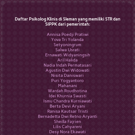
Daftar Psikolog Klinis di Sleman yang memiliki STR dan
SIPPK dari pemerintah:
Annisa Poedji Pratiwi
Yova Tri Yolanda
Setyoningrum
Salwa Usrati
Ernawati Widyaningsih
Aril Halida
Nadia Indah Permatasari
Agustin Dwi Widowati
Nisita Daniswari
Puri Yogyantoro
Mahanani
Wardah Roudhotina
Idei Khurnia Swasti
Ismu Chandra Kurniawati
Berta Devi Aryani
Ranisa Kautsar Tristi
Bernadetta Dwi Retno Aryanti
Sheilla Fajrien
Lilis Cahyareni
Desy Nora Ekawati