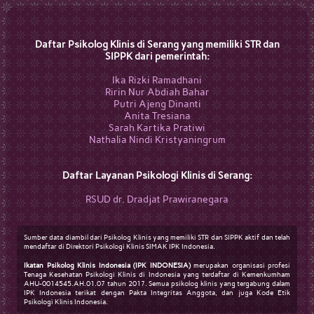
Daftar Psikolog Klinis di Serang yang memiliki STR dan
SIPPK dari pemerintah:
Ika Rizki Ramadhani
Ririn Nur Abdiah Bahar
Putri Ajeng Dinanti
Anita Tresiana
Sarah Kartika Pratiwi
Nathalia Nindi Kristyaningrum
Daftar Layanan Psikologi Klinis di Serang:
RSUD dr. Dradjat Prawiranegara
Sumber data diambil dari Psikolog Klinis yang memiliki STR dan SIPPK aktif dan telah
mendaftar di Direktori Psikologi Klinis SIMAK IPK Indonesia.
Ikatan Psikolog Klinis Indonesia (IPK INDONESIA)
merupakan organisasi profesi
Tenaga Kesehatan Psikologi Klinis di Indonesia yang terdaftar di Kemenkumham
AHU-0014545.AH.01.07 tahun 2017. Semua psikolog klinis yang tergabung dalam
IPK Indonesia terikat dengan Pakta Integritas Anggota, dan juga Kode Etik
Psikologi Klinis Indonesia.