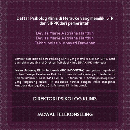
Daftar Psikolog Klinis di Merauke yang memiliki STR
dan SIPPK dari pemerintah:
Devita Marie Astriana Marthin
Devita Marie Astriana Marthin
Fakhrunnisa Nurhayati Dawenan
Sumber data diambil dari Psikolog Klinis yang memiliki STR dan SIPPK aktif
dan telah mendaftar di Direktori Psikologi Klinis SIMAK IPK Indonesia.
Ikatan Psikolog Klinis Indonesia (IPK INDONESIA)
merupakan organisasi
profesi Tenaga Kesehatan Psikologi Klinis di Indonesia yang terdaftar di
Kemenkumham AHU-0014545.AH.01.07 tahun 2017. Semua psikolog klinis
yang tergabung dalam IPK Indonesia terikat dengan Pakta Integritas
Anggota, dan juga Kode Etik Psikologi Klinis Indonesia.
DIREKTORI PSIKOLOG KLINIS
JADWAL TELEKONSELING