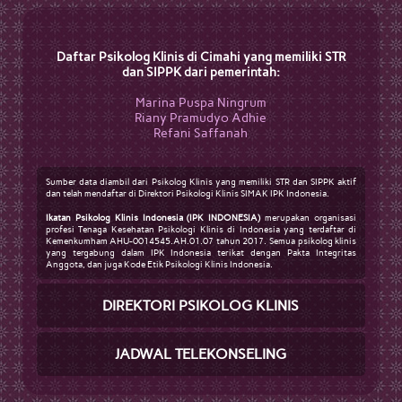
Daftar Psikolog Klinis di Cimahi yang memiliki STR
dan SIPPK dari pemerintah:
Marina Puspa Ningrum
Riany Pramudyo Adhie
Refani Saffanah
Sumber data diambil dari Psikolog Klinis yang memiliki STR dan SIPPK aktif
dan telah mendaftar di Direktori Psikologi Klinis SIMAK IPK Indonesia.
Ikatan Psikolog Klinis Indonesia (IPK INDONESIA)
merupakan organisasi
profesi Tenaga Kesehatan Psikologi Klinis di Indonesia yang terdaftar di
Kemenkumham AHU-0014545.AH.01.07 tahun 2017. Semua psikolog klinis
yang tergabung dalam IPK Indonesia terikat dengan Pakta Integritas
Anggota, dan juga Kode Etik Psikologi Klinis Indonesia.
DIREKTORI PSIKOLOG KLINIS
JADWAL TELEKONSELING