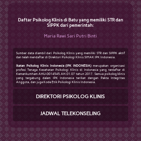
Daftar Psikolog Klinis di Batu yang memiliki STR dan
SIPPK dari pemerintah:
Maria Rawi Sari Putri Binti
Sumber data diambil dari Psikolog Klinis yang memiliki STR dan SIPPK aktif
dan telah mendaftar di Direktori Psikologi Klinis SIMAK IPK Indonesia.
Ikatan Psikolog Klinis Indonesia (IPK INDONESIA)
merupakan organisasi
profesi Tenaga Kesehatan Psikologi Klinis di Indonesia yang terdaftar di
Kemenkumham AHU-0014545.AH.01.07 tahun 2017. Semua psikolog klinis
yang tergabung dalam IPK Indonesia terikat dengan Pakta Integritas
Anggota, dan juga Kode Etik Psikologi Klinis Indonesia.
DIREKTORI PSIKOLOG KLINIS
JADWAL TELEKONSELING