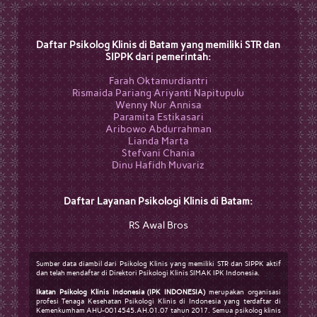
Daftar Psikolog Klinis di Batam yang memiliki STR dan
SIPPK dari pemerintah:
Farah Oktamurdiantri
Rismaida Pariang Ariyanti Napitupulu
Wenny Nur Annisa
Paramita Estikasari
Aribowo Abdurrahman
Lianda Marta
Stefvani Chania
Dinu Hafidh Muvariz
Daftar Layanan Psikologi Klinis di Batam:
RS Awal Bros
Sumber data diambil dari Psikolog Klinis yang memiliki STR dan SIPPK aktif
dan telah mendaftar di Direktori Psikologi Klinis SIMAK IPK Indonesia.
Ikatan Psikolog Klinis Indonesia (IPK INDONESIA)
merupakan organisasi
profesi Tenaga Kesehatan Psikologi Klinis di Indonesia yang terdaftar di
Kemenkumham AHU-0014545.AH.01.07 tahun 2017. Semua psikolog klinis