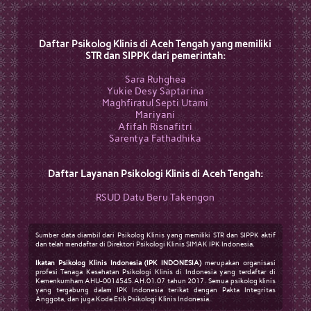
Daftar Psikolog Klinis di Aceh Tengah yang memiliki
STR dan SIPPK dari pemerintah:
Sara Ruhghea
Yukie Desy Saptarina
Maghfiratul Septi Utami
Mariyani
Afifah Risnafitri
Sarentya Fathadhika
Daftar Layanan Psikologi Klinis di Aceh Tengah:
RSUD Datu Beru Takengon
Sumber data diambil dari Psikolog Klinis yang memiliki STR dan SIPPK aktif
dan telah mendaftar di Direktori Psikologi Klinis SIMAK IPK Indonesia.
Ikatan Psikolog Klinis Indonesia (IPK INDONESIA)
merupakan organisasi
profesi Tenaga Kesehatan Psikologi Klinis di Indonesia yang terdaftar di
Kemenkumham AHU-0014545.AH.01.07 tahun 2017. Semua psikolog klinis
yang tergabung dalam IPK Indonesia terikat dengan Pakta Integritas
Anggota, dan juga Kode Etik Psikologi Klinis Indonesia.